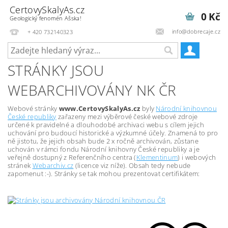
CertovySkalyAs.cz
0 Kč
Geologický fenomén Ašska!
info@dobrecaje.cz
+ 420 732140323
STRÁNKY JSOU
WEBARCHIVOVÁNY NK ČR
Webové stránky
www.CertovySkalyAs.cz
byly
Národní knihovnou
České republiky
zařazeny mezi výběrové české webové zdroje
určené k pravidelné a dlouhodobé archivaci webu s cílem jejich
uchování pro budoucí historické a výzkumné účely. Znamená to pro
ně jistotu, že jejich obsah bude 2 x ročně archivován, zůstane
uchován v rámci fondu Národní knihovny České republiky a je
veřejně dostupný z Referenčního centra (
Klementinum
) i webových
stránek
Webarchiv.cz
(licence viz níže). Obsah tedy nebude
zapomenut :-). Stránky se tak mohou prezentovat certifikátem: