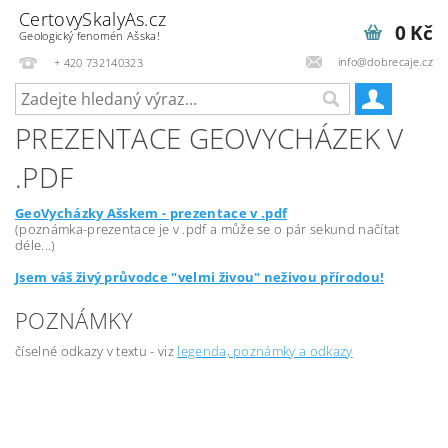
CertovySkalyAs.cz
0 Kč
Geologický fenomén Ašska!
info@dobrecaje.cz
+ 420 732140323
PREZENTACE GEOVYCHÁZEK V
.PDF
GeoVycházky Ašskem - prezentace v .pdf
(
poznámka-prezentace je v .pdf a může se o pár sekund načítat
déle...)
Jsem váš živý průvodce "velmi živou" neživou přírodou!
POZNÁMKY
číselné odkazy v textu - viz
legenda, poznámky a odkazy